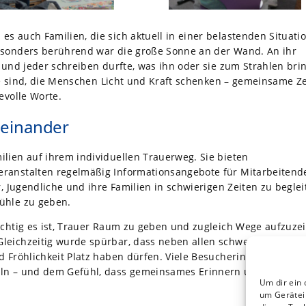
s auch Familien, die sich aktuell in einer belastenden Situati
esonders berührend war die große Sonne an der Wand. An ihr
 und jeder schreiben durfte, was ihn oder sie zum Strahlen brin
nge sind, die Menschen Licht und Kraft schenken – gemeinsame Ze
evolle Worte.
neinander
lien auf ihrem individuellen Trauerweg. Sie bieten
ranstalten regelmäßig Informationsangebote für Mitarbeitend
r, Jugendliche und ihre Familien in schwierigen Zeiten zu beglei
ühle zu geben.
ichtig es ist, Trauer Raum zu geben und zugleich Wege aufzuze
leichzeitig wurde spürbar, dass neben allen schweren und
d Fröhlichkeit Platz haben dürfen. Viele Besucherinnen und
eln – und dem Gefühl, dass gemeinsames Erinnern und Zuhöre
Um dir ein 
um Gerätei