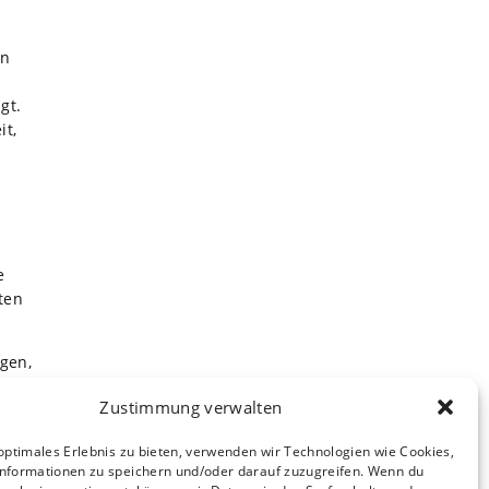
h
e
n
on
gt.
it,
e
ten
igen,
Zustimmung verwalten
n
optimales Erlebnis zu bieten, verwenden wir Technologien wie Cookies,
nformationen zu speichern und/oder darauf zuzugreifen. Wenn du