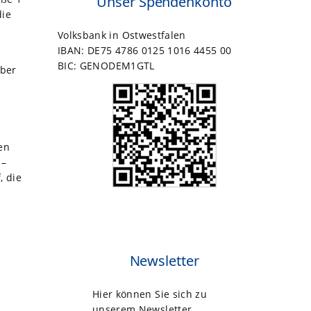
Unser Spendenkonto
die
Volksbank in Ostwestfalen
IBAN: DE75 4786 0125 1016 4455 00
BIC: GENODEM1GTL
eber
en
 –
, die
Newsletter
Hier können Sie sich zu
unserem Newsletter